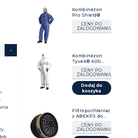
Kombinezon
Pro Shield®
CENY PO
ZALOGOWANIU
Kombinezon
Tyvek® 600
Plus
CENY PO
ZALOGOWANIU
Dodaj do
koszyka
h
c
wnia
Filtropochłaniac
z ABEKP3 do
756, 1 szt.
CENY PO
zy.
ZALOGOWANIU
dek.