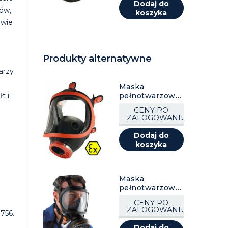
Dodaj do
ów,
koszyka
owie
Produkty alternatywne
o
arzy
Maska
t i
pełnotwarzowa
CLIMAX 731 R
CENY PO
ZALOGOWANIU
Dodaj do
koszyka
Maska
pełnotwarzowa
Sundström
CENY PO
SR200, 1 szt.
ZALOGOWANIU
756.
Dodaj do