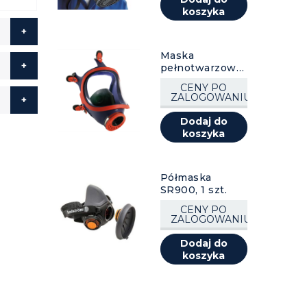
koszyka
Maska
pełnotwarzowa
CLIMAX 731 S, 1
CENY PO
szt.
ZALOGOWANIU
Dodaj do
koszyka
Półmaska
SR900, 1 szt.
CENY PO
ZALOGOWANIU
Dodaj do
koszyka