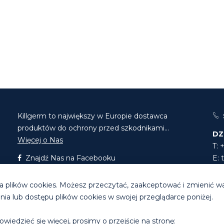
Killgerm to największy w Europie dostawca
produktów do ochrony przed szkodnikami...
DZ
Więcej o Nas
T: 
Znajdź Nas na Facebooku
E:
Znajdź Nas na LinkedIn
E:
 plików cookies. Możesz przeczytać, zaakceptować i zmienić w
a lub dostępu plików cookies w swojej przeglądarce poniżej.
Godziny pracy biura
: pon. - pt. 8.30 - 16.30
owiedzieć się więcej, prosimy o przejście na stronę:
erm Group Ltd. |
Polityka prywatności
|
Regulamin sklepu intern