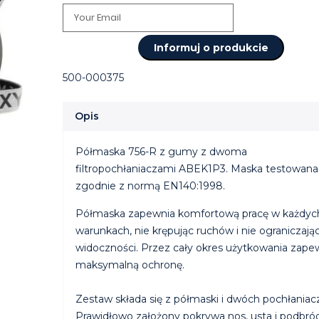
Informuj o produkcie
500-000375
Opis
Półmaska 756-R z gumy z dwoma
filtropochłaniaczami ABEK1P3. Maska testowana
zgodnie z normą EN140:1998.
Półmaska zapewnia komfortową pracę w każdyc
warunkach, nie krępując ruchów i nie ograniczają
widoczności. Przez cały okres użytkowania zape
maksymalną ochronę.
Zestaw składa się z półmaski i dwóch pochłaniac
Prawidłowo założony pokrywa nos, usta i podbró