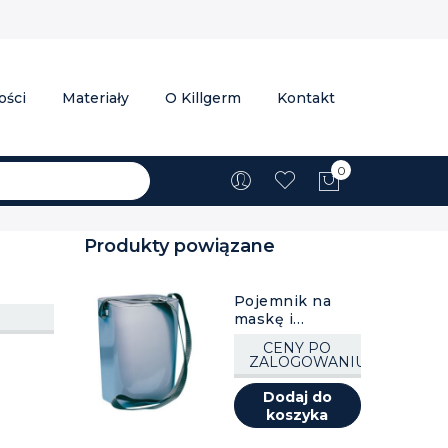
ości
Materiały
O Killgerm
Kontakt
0
Mój koszyk
Produkty powiązane
Pojemnik na
maskę i
pochłaniacze, 1
CENY PO
szt.
ZALOGOWANIU
Dodaj do
koszyka