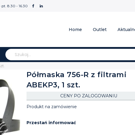
- pt. 8.30 - 16.30
Home
Outlet
Aktualn
Szukaj
zt.
Półmaska 756-R z filtrami
ABEKP3, 1 szt.
CENY PO ZALOGOWANIU
Produkt na zamówienie
Przestań informować