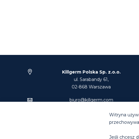
Killgerm Polska Sp. z.o.o.
ul. Sarabandy 61,
02-868 Warszawa
biuro@killgerm.com
Tel: +48 22 894 74 00
Witryna używa
przechowywani
Jeśli chcesz d
© Killg