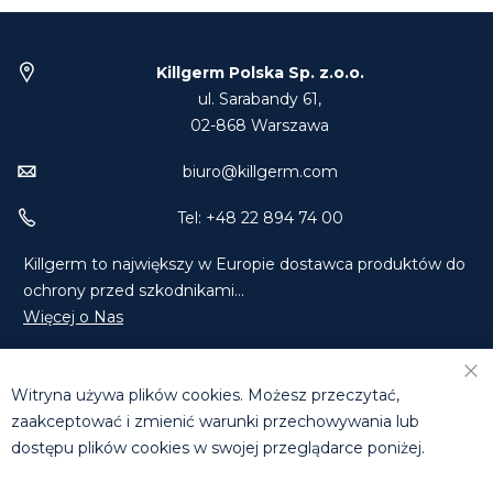
Killgerm Polska Sp. z.o.o.
ul. Sarabandy 61,
02-868 Warszawa
biuro@killgerm.com
Tel: +48 22 894 74 00
Killgerm to największy w Europie dostawca produktów do
ochrony przed szkodnikami...
Więcej o Nas
Znajdź Nas na Facebooku
Znajdź Nas na LinkedIn
Witryna używa plików cookies. Możesz przeczytać,
Skontaktuj się z Nami
zaakceptować i zmienić warunki przechowywania lub
dostępu plików cookies w swojej przeglądarce poniżej.
DZIAŁ HANDLOWY
T: +48 660 631 073 | +48 608 811 285