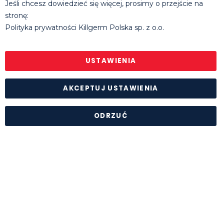
Jeśli chcesz dowiedzieć się więcej, prosimy o przejście na
E:
tomasz.michalowski@killgerm.com
stronę:
E:
rafal.molak@killgerm.com
Polityka prywatności Killgerm Polska sp. z o.o.
Godziny pracy biura
: pon. - pt. 8.30 - 16.30
© Killgerm Group Ltd. |
Polityka prywatności
|
Regulamin
sklepu internetowego
USTAWIENIA
AKCEPTUJ USTAWIENIA
ODRZUĆ