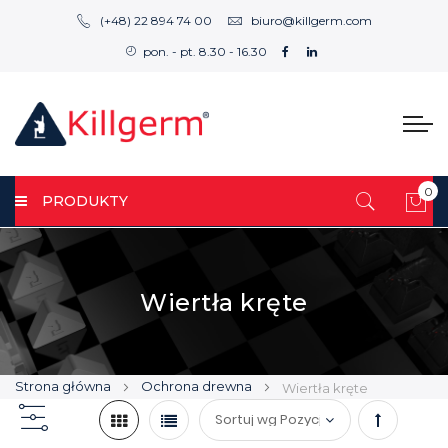
(+48) 22 894 74 00
biuro@killgerm.com
pon. - pt. 8.30 - 16.30
0
PRODUKTY
Mój
Wiertła kręte
Strona główna
Ochrona drewna
Wiertła kręte
Ustaw