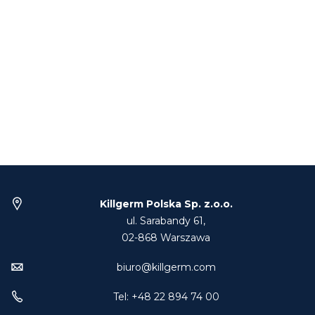
Killgerm Polska Sp. z.o.o.
ul. Sarabandy 61,
02-868 Warszawa
biuro@killgerm.com
Tel: +48 22 894 74 00