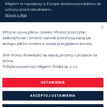
Killgerm to największy w Europie dostawca produktów do
ochrony przed szkodnikami...
Więcej o Nas
Znajdź Nas na Facebooku
Znajdź Nas na LinkedIn
Witryna używa plików cookies. Możesz przeczytać,
Skontaktuj się z Nami
zaakceptować i zmienić warunki przechowywania lub
dostępu plików cookies w swojej przeglądarce poniżej.
DZIAŁ HANDLOWY
T: +48 660 631 073 | +48 608 811 285
Jeśli chcesz dowiedzieć się więcej, prosimy o przejście na
E:
tomasz.michalowski@killgerm.com
stronę:
E:
rafal.molak@killgerm.com
Polityka prywatności Killgerm Polska sp. z o.o.
Godziny pracy biura
: pon. - pt. 8.30 - 16.30
© Killgerm Group Ltd. |
Polityka prywatności
|
Regulamin
sklepu internetowego
USTAWIENIA
AKCEPTUJ USTAWIENIA