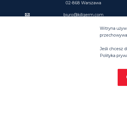
02-868 Warszawa
biuro@killgerm.com
Tel: +48 22 894 74 00
Witryna używa
przechowywani
Jeśli chcesz d
© Killg
Polityka prywa