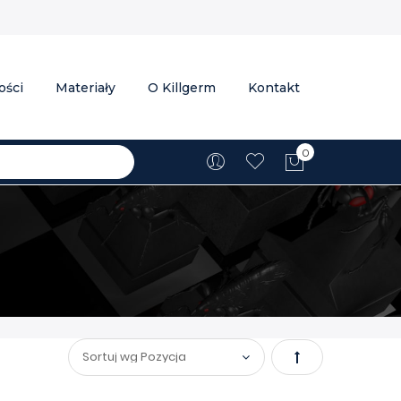
ości
Materiały
O Killgerm
Kontakt
0
Mój koszyk
Ustaw