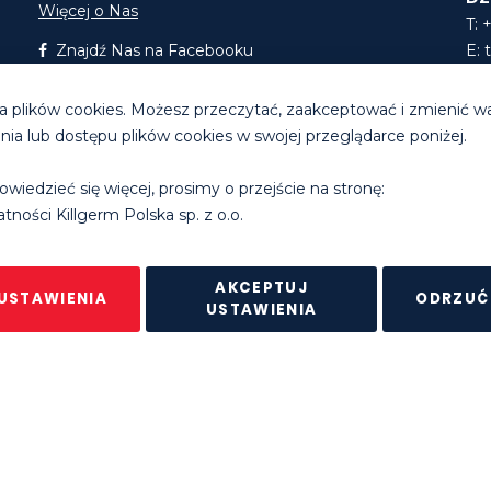
Więcej o Nas
T: 
Znajdź Nas na Facebooku
E:
Znajdź Nas na LinkedIn
E:
 plików cookies. Możesz przeczytać, zaakceptować i zmienić w
a lub dostępu plików cookies w swojej przeglądarce poniżej.
Godziny pracy biura
: pon. - pt. 8.30 - 16.30
owiedzieć się więcej, prosimy o przejście na stronę:
erm Group Ltd. |
Polityka prywatności
|
Regulamin sklepu intern
tności Killgerm Polska sp. z o.o.
AKCEPTUJ
USTAWIENIA
ODRZUĆ
USTAWIENIA