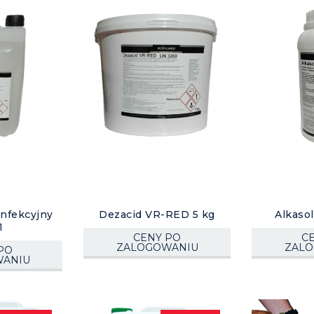
ynfekcyjny
Dezacid VR-RED 5 kg
Alkasol
1
CENY PO
C
ZALOGOWANIU
ZAL
PO
ANIU