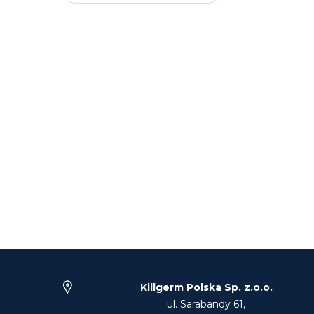
Killgerm Polska Sp. z.o.o.
ul. Sarabandy 61,