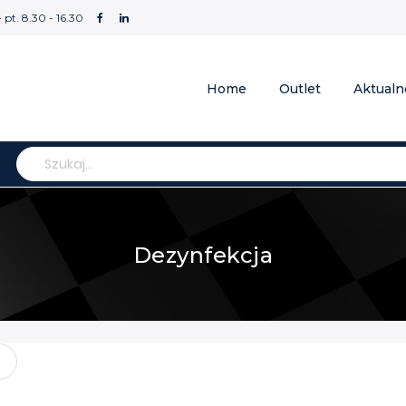
- pt. 8.30 - 16.30
Home
Outlet
Aktualn
Szukaj
Dezynfekcja
ta