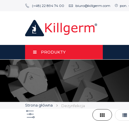
(+48) 22 894 74 00
biuro@killgerm.com
pon. 
PRODUKTY
Strona główna
Dezynfekcja
Siatka
Lis
Zobacz
jako