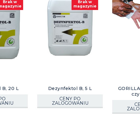
Brak w
Brak w
magazynie
magazynie
 B, 20 L
Dezynfektol B, 5 L
GORILLA 
czy
PO
CENY PO
ANIU
ZALOGOWANIU
C
ZAL