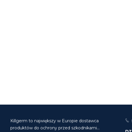
Killgerm to największy w Europie dostawca
produktów do ochrony przed szkodnikami...
DZ