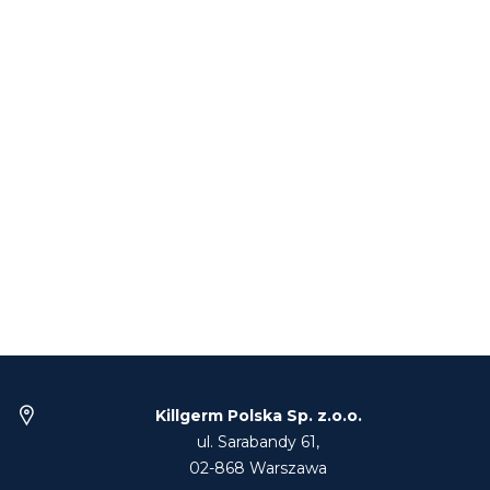
Killgerm Polska Sp. z.o.o.
ul. Sarabandy 61,
02-868 Warszawa