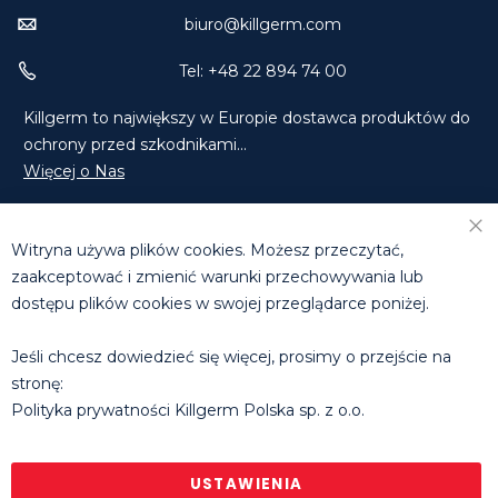
biuro@killgerm.com
Tel: +48 22 894 74 00
Killgerm to największy w Europie dostawca produktów do
ochrony przed szkodnikami...
Więcej o Nas
Znajdź Nas na Facebooku
Znajdź Nas na LinkedIn
Witryna używa plików cookies. Możesz przeczytać,
Skontaktuj się z Nami
zaakceptować i zmienić warunki przechowywania lub
dostępu plików cookies w swojej przeglądarce poniżej.
DZIAŁ HANDLOWY
T: +48 660 631 073 | +48 608 811 285
Jeśli chcesz dowiedzieć się więcej, prosimy o przejście na
E:
tomasz.michalowski@killgerm.com
stronę:
E:
rafal.molak@killgerm.com
Polityka prywatności Killgerm Polska sp. z o.o.
Godziny pracy biura
: pon. - pt. 8.30 - 16.30
© Killgerm Group Ltd. |
Polityka prywatności
|
Regulamin
sklepu internetowego
USTAWIENIA