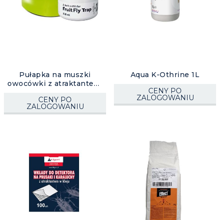
Pułapka na muszki
Aqua K-Othrine 1L
owocówki z atraktantem,
CENY PO
opak. 6 szt.
ZALOGOWANIU
CENY PO
ZALOGOWANIU