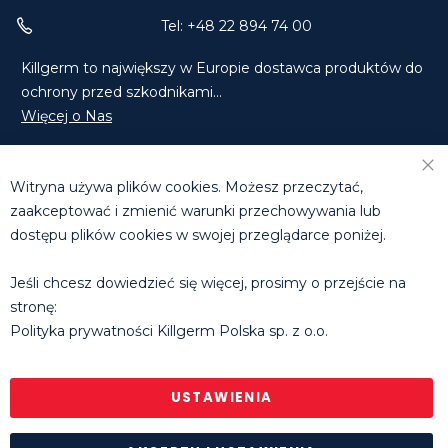
Tel: +48 22 894 74 00
Killgerm to największy w Europie dostawca produktów do
ochrony przed szkodnikami...
Więcej o Nas
Znajdź Nas na Facebooku
Znajdź Nas na LinkedIn
Witryna używa plików cookies. Możesz przeczytać,
Skontaktuj się z Nami
zaakceptować i zmienić warunki przechowywania lub
dostępu plików cookies w swojej przeglądarce poniżej.
DZIAŁ HANDLOWY
T: +48 660 631 073 | +48 608 811 285
Jeśli chcesz dowiedzieć się więcej, prosimy o przejście na
E:
tomasz.michalowski@killgerm.com
stronę:
E:
rafal.molak@killgerm.com
Polityka prywatności Killgerm Polska sp. z o.o.
Godziny pracy biura
: pon. - pt. 8.30 - 16.30
© Killgerm Group Ltd. |
Polityka prywatności
|
Regulamin
sklepu internetowego
USTAWIENIA