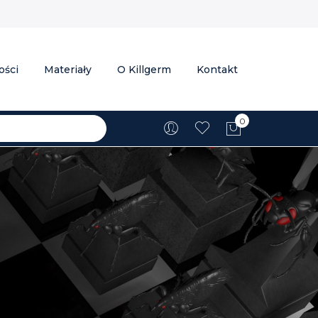
ości
Materiały
O Killgerm
Kontakt
0
Mój koszyk