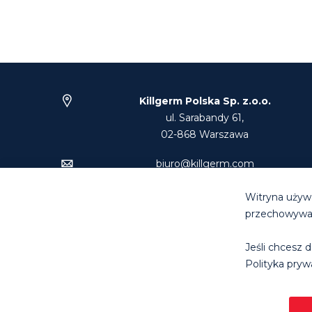
Killgerm Polska Sp. z.o.o.
ul. Sarabandy 61,
02-868 Warszawa
biuro@killgerm.com
Tel: +48 22 894 74 00
Witryna używa
przechowywani
Jeśli chcesz d
© Killg
Polityka prywa