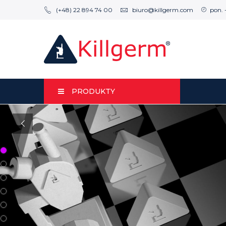
(+48) 22 894 74 00
biuro@killgerm.com
pon. 
PRODUKTY