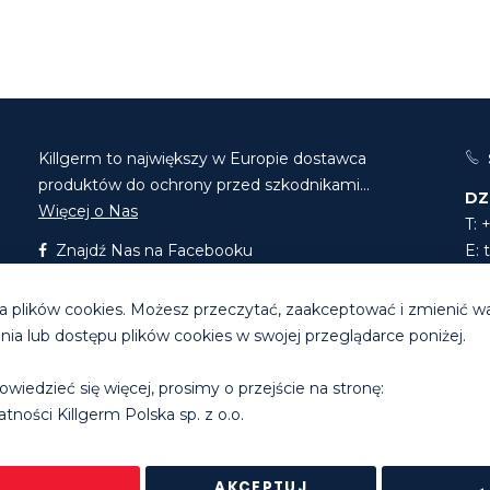
Killgerm to największy w Europie dostawca
produktów do ochrony przed szkodnikami...
DZ
Więcej o Nas
T: 
Znajdź Nas na Facebooku
E:
Znajdź Nas na LinkedIn
E:
 plików cookies. Możesz przeczytać, zaakceptować i zmienić w
a lub dostępu plików cookies w swojej przeglądarce poniżej.
Godziny pracy biura
: pon. - pt. 8.30 - 16.30
owiedzieć się więcej, prosimy o przejście na stronę:
erm Group Ltd. |
Polityka prywatności
|
Regulamin sklepu intern
tności Killgerm Polska sp. z o.o.
AKCEPTUJ