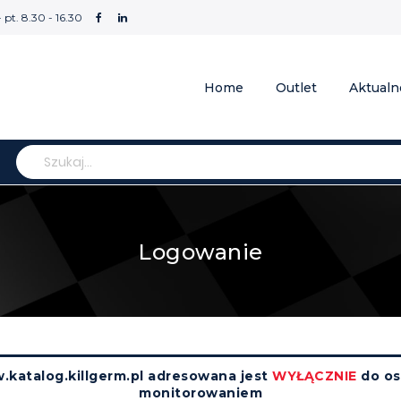
- pt. 8.30 - 16.30
Home
Outlet
Aktualn
Szukaj
Logowanie
.katalog.killgerm.pl adresowana jest
WYŁĄCZNIE
do os
monitorowaniem