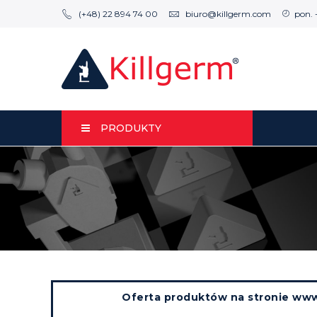
(+48) 22 894 74 00
biuro@killgerm.com
pon. 
PRODUKTY
Oferta produktów na stronie www