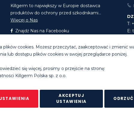
Killgerm to największy w Europie dostawca
produktów do ochrony przed szkodnikami...
DZ
Więcej o Nas
T: 
Znajdź Nas na Facebooku
E:
Znajdź Nas na LinkedIn
E:
 plików cookies. Możesz przeczytać, zaakceptować i zmienić w
a lub dostępu plików cookies w swojej przeglądarce poniżej.
Godziny pracy biura
: pon. - pt. 8.30 - 16.30
owiedzieć się więcej, prosimy o przejście na stronę:
erm Group Ltd. |
Polityka prywatności
|
Regulamin sklepu intern
tności Killgerm Polska sp. z o.o.
AKCEPTUJ
USTAWIENIA
ODRZUĆ
USTAWIENIA