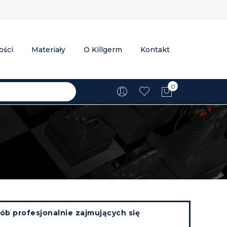
ości
Materiały
O Killgerm
Kontakt
0
Mój koszyk
ób profesjonalnie zajmujących się