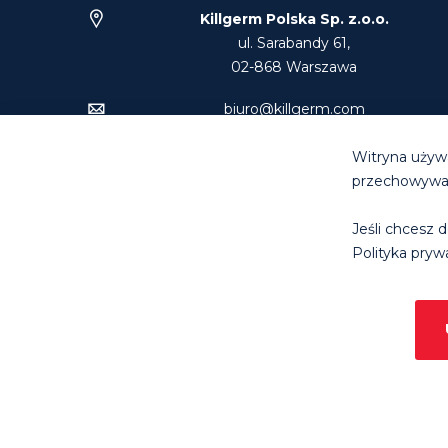
Killgerm Polska Sp. z.o.o.
ul. Sarabandy 61,
02-868 Warszawa
biuro@killgerm.com
Tel: +48 22 894 74 00
Witryna używa
przechowywani
Jeśli chcesz d
© Killg
Polityka prywa