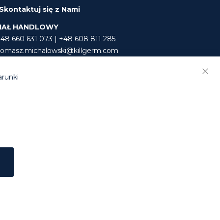
Skontaktuj się z Nami
IAŁ HANDLOWY
+48 660 631 073 | +48 608 811 285
tomasz.michalowski@killgerm.com
rafal.molak@killgerm.com
arunki
etowego