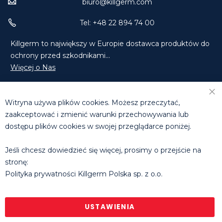
biuro@killgerm.com
Tel: +48 22 894 74 00
Killgerm to największy w Europie dostawca produktów do
ochrony przed szkodnikami...
Więcej o Nas
Znajdź Nas na Facebooku
Znajdź Nas na LinkedIn
Witryna używa plików cookies. Możesz przeczytać,
Skontaktuj się z Nami
zaakceptować i zmienić warunki przechowywania lub
dostępu plików cookies w swojej przeglądarce poniżej.
DZIAŁ HANDLOWY
T: +48 660 631 073 | +48 608 811 285
Jeśli chcesz dowiedzieć się więcej, prosimy o przejście na
E:
tomasz.michalowski@killgerm.com
stronę:
E:
rafal.molak@killgerm.com
Polityka prywatności Killgerm Polska sp. z o.o.
Godziny pracy biura
: pon. - pt. 8.30 - 16.30
© Killgerm Group Ltd. |
Polityka prywatności
|
Regulamin
sklepu internetowego
USTAWIENIA