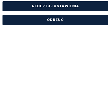
AKCEPTUJ USTAWIENIA
ODRZUĆ
DODAJ DO KOSZYKA
-
+