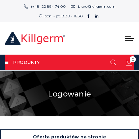
(+48) 22 894 74 00
biuro@killgerm.com
pon. - pt. 8.30 - 16.30
0
PRODUKTY
Mój
Logowanie
Oferta produktów na stronie