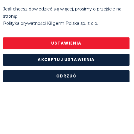
T: +48 660 631 073 | +48 608 811 285
Jeśli chcesz dowiedzieć się więcej, prosimy o przejście na
E:
tomasz.michalowski@killgerm.com
stronę:
E:
rafal.molak@killgerm.com
Polityka prywatności Killgerm Polska sp. z o.o.
Godziny pracy biura
: pon. - pt. 8.30 - 16.30
© Killgerm Group Ltd. |
Polityka prywatności
|
Regulamin
sklepu internetowego
USTAWIENIA
AKCEPTUJ USTAWIENIA
ODRZUĆ