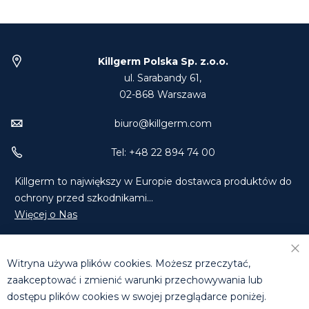
Killgerm Polska Sp. z.o.o.
ul. Sarabandy 61,
02-868 Warszawa
biuro@killgerm.com
Tel: +48 22 894 74 00
Killgerm to największy w Europie dostawca produktów do
ochrony przed szkodnikami...
Więcej o Nas
Znajdź Nas na Facebooku
Znajdź Nas na LinkedIn
Witryna używa plików cookies. Możesz przeczytać,
Skontaktuj się z Nami
zaakceptować i zmienić warunki przechowywania lub
dostępu plików cookies w swojej przeglądarce poniżej.
DZIAŁ HANDLOWY