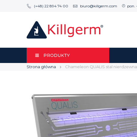
(+48) 22 894 74 00
biuro@killgerm.com
pon. 
PRODUKTY
Strona główna
Chameleon QUALIS stal nierdzewna
Przejdź
Przejdź
na
na
koniec
początek
galerii
galerii