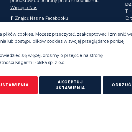
produktów do ochrony przed szkodnikami...
DZ
Więcej o Nas
T: 
Znajdź Nas na Facebooku
E:
Znajdź Nas na LinkedIn
E:
 plików cookies. Możesz przeczytać, zaakceptować i zmienić w
a lub dostępu plików cookies w swojej przeglądarce poniżej.
Godziny pracy biura
: pon. - pt. 8.30 - 16.30
owiedzieć się więcej, prosimy o przejście na stronę:
erm Group Ltd. |
Polityka prywatności
|
Regulamin sklepu intern
tności Killgerm Polska sp. z o.o.
AKCEPTUJ
USTAWIENIA
ODRZUĆ
USTAWIENIA
leon QUALIS stal
zewna
DODAJ DO 
-
+
ENY PO ZALOGOWANIU