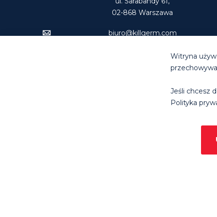
ul. Sarabandy 61,
02-868 Warszawa
biuro@killgerm.com
Tel: +48 22 894 74 00
Witryna używa
przechowywani
Jeśli chcesz d
© Killg
Polityka prywa
Chame
nierd
C