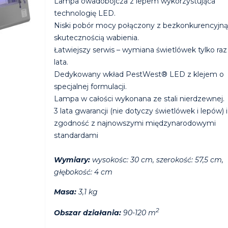
Lampa owadobójcza z lepem wykorzystująca
technologię LED.
Niski pobór mocy połączony z bezkonkurencyjną
skutecznością wabienia.
Łatwiejszy serwis – wymiana świetlówek tylko raz
lata.
Dedykowany wkład PestWest® LED z klejem o
specjalnej formulacji.
Lampa w całości wykonana ze stali nierdzewnej.
3 lata gwarancji (nie dotyczy świetlówek i lepów) i
zgodność z najnowszymi międzynarodowymi
standardami
Wymiary:
wysokośc: 30 cm, szerokość: 57,5 cm,
głębokość: 4 cm
Masa:
3,1 kg
2
Obszar działania:
90-120 m