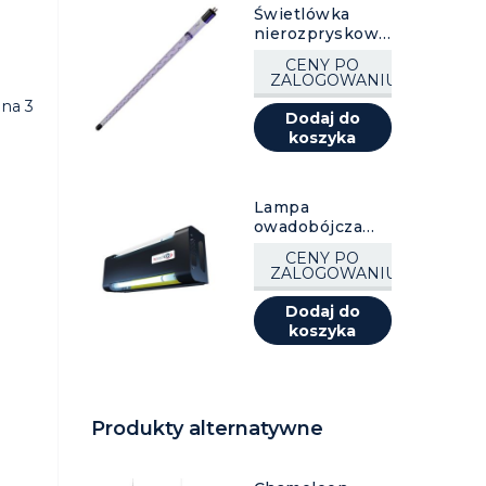
Świetlówka
nierozpryskowa
LED QuantumX,
CENY PO
1 szt.
ZALOGOWANIU
 na 3
Dodaj do
koszyka
Lampa
owadobójcza
flyDetect®, 1
CENY PO
szt.
ZALOGOWANIU
Dodaj do
koszyka
Produkty alternatywne