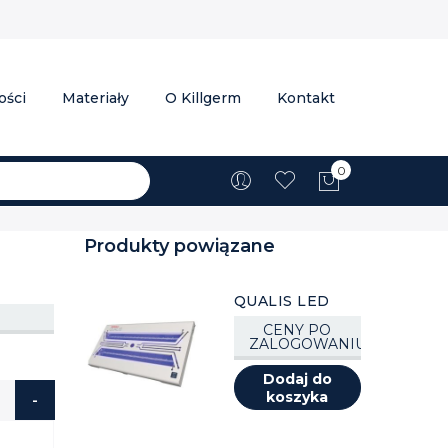
ości
Materiały
O Killgerm
Kontakt
0
Mój koszyk
Produkty powiązane
QUALIS LED
CENY PO
ZALOGOWANIU
Dodaj do
koszyka