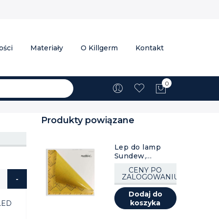
ości
Materiały
O Killgerm
Kontakt
0
Mój koszyk
Produkty powiązane
Lep do lamp
Sundew,
Sunburst, 3 szt.
CENY PO
ZALOGOWANIU
Dodaj do
koszyka
 LED