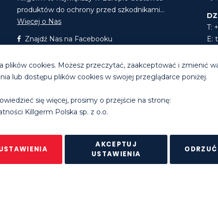
produktów do ochrony przed szkodnikami...
DZ
Więcej o Nas
T: 
Znajdź Nas na Facebooku
E:
Znajdź Nas na LinkedIn
E:
 plików cookies. Możesz przeczytać, zaakceptować i zmienić w
a lub dostępu plików cookies w swojej przeglądarce poniżej.
Godziny pracy biura
: pon. - pt. 8.30 - 16.30
owiedzieć się więcej, prosimy o przejście na stronę:
erm Group Ltd. |
Polityka prywatności
|
Regulamin sklepu intern
tności Killgerm Polska sp. z o.o.
AKCEPTUJ
USTAWIENIA
ODRZUĆ
USTAWIENIA
BURST LED srebrny
DODAJ DO KO
-
+
ENY PO ZALOGOWANIU