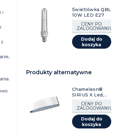
Świetlówka QBL
 i
10W LED E27
CENY PO
e
ZALOGOWANIU
Dodaj do
 z
koszyka
anie,
Produkty alternatywne
ania.
Chameleon®
kowo
SIRIUS X Led,
biała, 1 szt.
CENY PO
ZALOGOWANIU
Dodaj do
koszyka