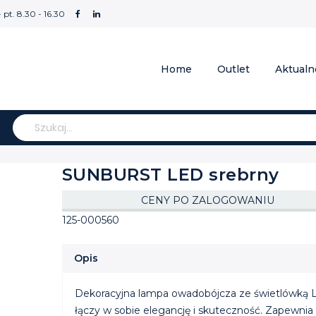
- pt. 8.30 - 16.30
Home
Outlet
Aktualn
Szukaj
SUNBURST LED srebrny
CENY PO ZALOGOWANIU
125-000560
Opis
Dekoracyjna lampa owadobójcza ze świetlówką
łączy w sobie elegancję i skuteczność. Zapewnia