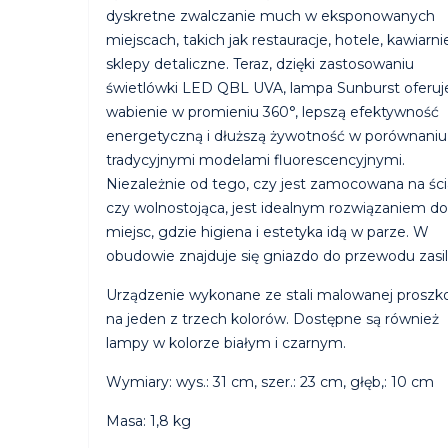
dyskretne zwalczanie much w eksponowanych
miejscach, takich jak restauracje, hotele, kawiarnie
sklepy detaliczne. Teraz, dzięki zastosowaniu
świetlówki LED QBL UVA, lampa Sunburst oferuj
wabienie w promieniu 360°, lepszą efektywność
energetyczną i dłuższą żywotność w porównaniu
tradycyjnymi modelami fluorescencyjnymi.
Niezależnie od tego, czy jest zamocowana na ści
czy wolnostojąca, jest idealnym rozwiązaniem do
miejsc, gdzie higiena i estetyka idą w parze. W
obudowie znajduje się gniazdo do przewodu zasil
Urządzenie wykonane ze stali malowanej prosz
na jeden z trzech kolorów. Dostępne są również
lampy w kolorze białym i czarnym.
Wymiary: wys.: 31 cm, szer.: 23 cm, głęb,: 10 cm
Masa: 1,8 kg