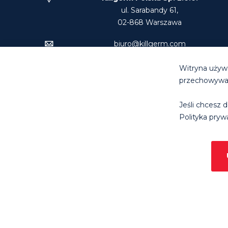
ul. Sarabandy 61,
02-868 Warszawa
biuro@killgerm.com
Tel: +48 22 894 74 00
Witryna używa
przechowywani
Jeśli chcesz d
© Killg
Polityka prywa
SUN
C