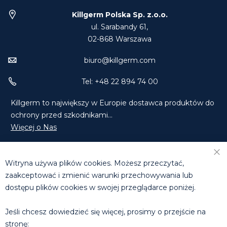
Killgerm Polska Sp. z.o.o.
ul. Sarabandy 61,
02-868 Warszawa
biuro@killgerm.com
Tel: +48 22 894 74 00
Killgerm to największy w Europie dostawca produktów do
ochrony przed szkodnikami...
Więcej o Nas
Znajdź Nas na Facebooku
Znajdź Nas na LinkedIn
Witryna używa plików cookies. Możesz przeczytać,
Skontaktuj się z Nami
zaakceptować i zmienić warunki przechowywania lub
dostępu plików cookies w swojej przeglądarce poniżej.
DZIAŁ HANDLOWY
T: +48 660 631 073 | +48 608 811 285
Jeśli chcesz dowiedzieć się więcej, prosimy o przejście na
E:
tomasz.michalowski@killgerm.com
stronę:
E:
rafal.molak@killgerm.com