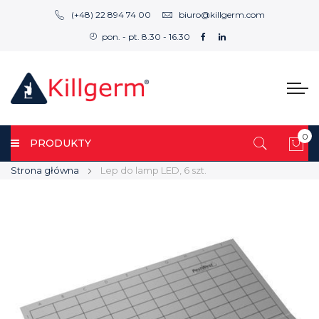
(+48) 22 894 74 00
biuro@killgerm.com
pon. - pt. 8.30 - 16.30
0
PRODUKTY
Mój
Strona główna
Lep do lamp LED, 6 szt.
Przejdź
Przejdź
na
na
koniec
początek
galerii
galerii