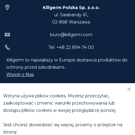
Killgerm Polska Sp. z.o.o.
ul. Sarabandy 61,
02-868 Warszawa
biuro@killgerm.com
Tel: +48 22 894 74 00
Killgerm to największy w Europie dostawca produktów do
ochrony przed szkodnikami...
Więcej o Nas
Znajdź Nas na Facebooku
Znajdź Nas na LinkedIn
Witryna używa plików cookies. Możesz przeczytać,
Skontaktuj się z Nami
zaakceptować i zmienić warunki przechowywania lub
dostępu plików cookies w swojej przeglądarce poniżej.
DZIAŁ HANDLOWY
T: +48 660 631 073 | +48 608 811 285
Jeśli chcesz dowiedzieć się więcej, prosimy o przejście na
E:
tomasz.michalowski@killgerm.com
stronę:
E:
rafal.molak@killgerm.com